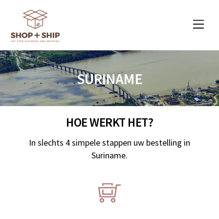
Skip
to
Men
content
SURINAME
HOE WERKT HET?
In slechts 4 simpele stappen uw bestelling in
Suriname.