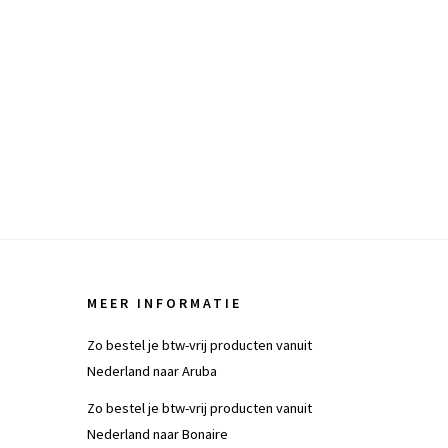
via de bek
juist heel
tariev
MEER INFORMATIE
Zo bestel je btw-vrij producten vanuit
Nederland naar Aruba
Zo bestel je btw-vrij producten vanuit
Nederland naar Bonaire