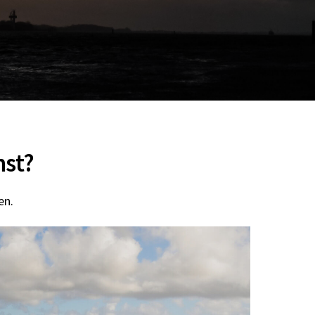
nst?
en.