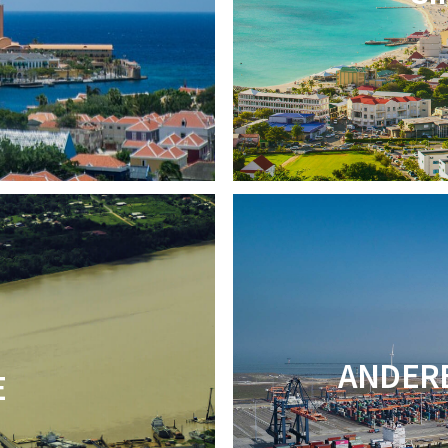
O
ANDER
E