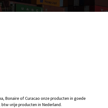
uba, Bonaire of Curacao onze producten in goede
k btw-vrije producten in Nederland.
Al jaren im