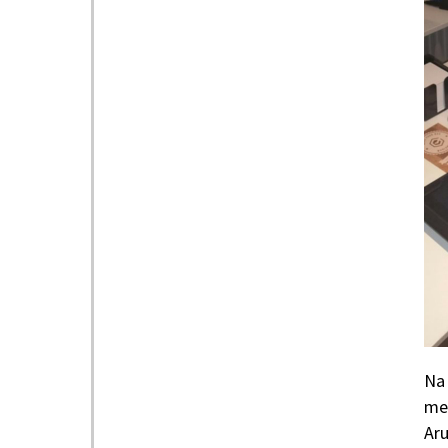
Na 
meu
Aru