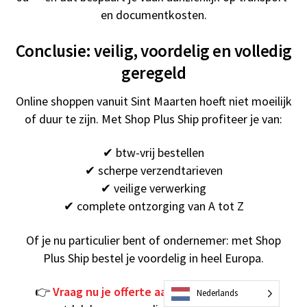
en documentkosten.
Conclusie: veilig, voordelig en volledig
geregeld
Online shoppen vanuit Sint Maarten hoeft niet moeilijk
of duur te zijn. Met Shop Plus Ship profiteer je van:
✔ btw-vrij bestellen
✔ scherpe verzendtarieven
✔ veilige verwerking
✔ complete ontzorging van A tot Z
Of je nu particulier bent of ondernemer: met Shop
Plus Ship bestel je voordelig in heel Europa.
Back
To
👉
Vraag nu je offerte aan via Shop Plus Ship
Top
Nederlands